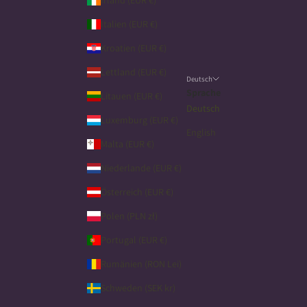
Irland (EUR €)
Italien (EUR €)
Kroatien (EUR €)
Lettland (EUR €)
Deutsch
Sprache
Litauen (EUR €)
Deutsch
Luxemburg (EUR €)
English
Malta (EUR €)
Niederlande (EUR €)
Österreich (EUR €)
Polen (PLN zł)
Portugal (EUR €)
Rumänien (RON Lei)
Schweden (SEK kr)