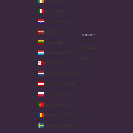
Irland (EUR €)
Italien (EUR €)
Kroatien (EUR €)
Lettland (EUR €)
Deutsch
Sprache
Litauen (EUR €)
Deutsch
Luxemburg (EUR €)
English
Malta (EUR €)
Niederlande (EUR €)
Österreich (EUR €)
Polen (PLN zł)
Portugal (EUR €)
Rumänien (RON Lei)
Schweden (SEK kr)