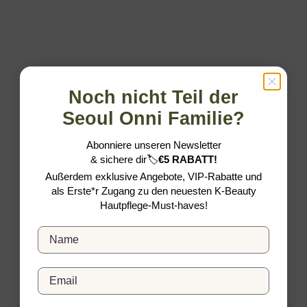
(5.0)
Noch nicht Teil der
Seoul Onni Familie?
Abonniere unseren Newsletter
&
sichere dir
🏷️
€5 RABATT!
Außerdem exklusive Angebote, VIP-Rabatte und
In den Warenkorb
In den Warenkorb
als Erste*r Zugang zu den neuesten K-Beauty
MEDICUBE
MEDICUBE
Hautpflege-Must-haves!
Medicube PDRN Pink Hyaluronic
Medicube PDRN Pink Collagen
Moisturizing Cream (50ml)
Exosome Shot Serum 2000 (30ml)
Full Name
Angebot
Angebot
€20,50
€23,50
(5.0)
(4.6)
Email