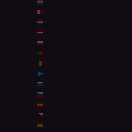
Luxemburg (EUR €)
English
Malta (EUR €)
Niederlande (EUR €)
Österreich (EUR €)
Polen (PLN zł)
Portugal (EUR €)
Rumänien (RON Lei)
Schweden (SEK kr)
Slowakei (EUR €)
Slowenien (EUR €)
Spanien (EUR €)
Tschechien (CZK Kč)
Ungarn (HUF Ft)